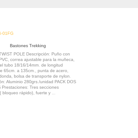
Bastones Trekking
TWIST POLE Descripción: Puño con
PVC, correa ajustable para la muñeca,
el tubo 18/16/14mm. de longitud
de 65cm. a 135cm., punta de acero,
donda, bolsa de transporte de nylon.
ón: Aluminio 280grs./unidad PACK DOS
Prestaciones: Tres secciones
( bloqueo rápido), fuerte y ...