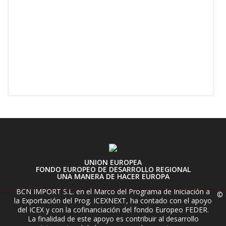
UNION EUROPEA
FONDO EUROPEO DE DESARROLLO REGIONAL
UNA MANERA DE HACER EUROPA
BCN IMPORT S.L. en el Marco del Programa de Iniciación a
©
la Exportación del Prog. ICEXNEXT, ha contado con el apoyo
del ICEX y con la cofinanciación del fondo Europeo FEDER.
La finalidad de este apoyo es contribuir al desarrollo