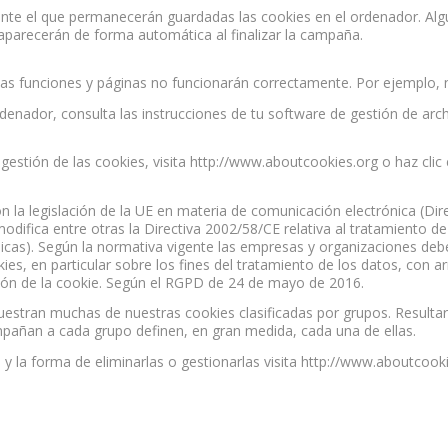
ante el que permanecerán guardadas las cookies en el ordenador. Algu
aparecerán de forma automática al finalizar la campaña.
nadas funciones y páginas no funcionarán correctamente. Por ejemplo, 
rdenador, consulta las instrucciones de tu software de gestión de arch
gestión de las cookies, visita http://www.aboutcookies.org o haz cli
 la legislación de la UE en materia de comunicación electrónica (Di
ifica entre otras la Directiva 2002/58/CE relativa al tratamiento de 
icas). Según la normativa vigente las empresas y organizaciones debe
es, en particular sobre los fines del tratamiento de los datos, con ar
ción de la cookie. Según el RGPD de 24 de mayo de 2016.
muestran muchas de nuestras cookies clasificadas por grupos. Resultar
mpañan a cada grupo definen, en gran medida, cada una de ellas.
y la forma de eliminarlas o gestionarlas visita http://www.aboutcooki