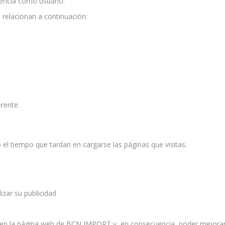
iencia como usuario.
relacionan a continuación:
rente.
 el tiempo que tardan en cargarse las páginas que visitas.
izar su publicidad
en la página web de BCN IMPORT y, en consecuencia, poder mejorar 