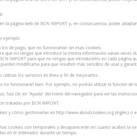
a:
en la página web de BCN IMPORT y, en consecuencia, poder adaptar 
or ejemplo:
mo los de pago, que no funcionarían sin esas cookies.
para que no tengas que introducir la misma información varias veces d
CN IMPORT para que no tengas que introducirlos en cada página que
sí pueden modificarse para que resulten más sencillos de usar y garan
tilizas los servicios en línea a fin de mejorarlos.
as no funcionarán bien. Por ejemplo, no podrás utilizar la función de la
or, haz clic en “Ayuda” del menú del navegador para ver las instrucci
son tratadas por BCN IMPORT.
es y cómo gestionarlas en http://www.aboutcookies.org (inglés) o e
uchas cookies son temporales y desaparecerán en cuanto acabes la ses
das en el ordenador durante un tiempo.