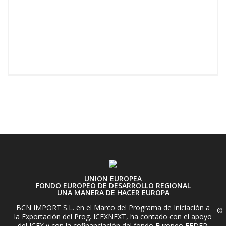
UNION EUROPEA
FONDO EUROPEO DE DESARROLLO REGIONAL
UNA MANERA DE HACER EUROPA
BCN IMPORT S.L. en el Marco del Programa de Iniciación a
©
la Exportación del Prog. ICEXNEXT, ha contado con el apoyo
del ICEX y con la cofinanciación del fondo Europeo FEDER.