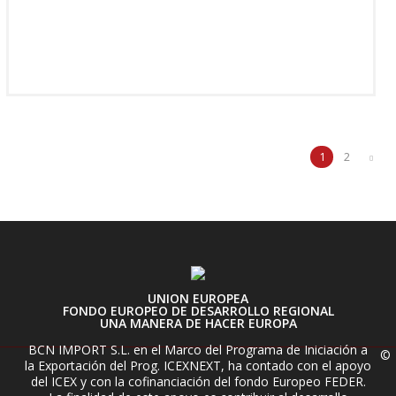
1
2
UNION EUROPEA
FONDO EUROPEO DE DESARROLLO REGIONAL
UNA MANERA DE HACER EUROPA
BCN IMPORT S.L. en el Marco del Programa de Iniciación a
©
la Exportación del Prog. ICEXNEXT, ha contado con el apoyo
del ICEX y con la cofinanciación del fondo Europeo FEDER.