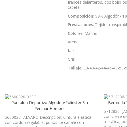
francés delanteros, dos bolsillos
tapeta.
Composición
: 99% Algodón- 1%
Prestaciones
: Tejido transpirab
Colores
: Marino
Arena
Kaki
Gris
Tallaje
: 38-40-42-44-46-48-50-
Pantalón Deportivo Algodón/Poliéster Sin
Bermuda T
Perchar Hombre
5712836- JAC
con cierre d
5600020- ALVARO Descripción: Cintura elástica
metálica, bo
con cordón regulable, puños de canalé con
remache met