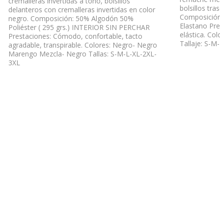
cremalleras invertidas a tono, bolsillos
bolsillos tr
delanteros con cremalleras invertidas en color
Composición
negro. Composición: 50% Algodón 50%
Elastano Pre
Poliéster ( 295 grs.) INTERIOR SIN PERCHAR
elástica. Co
Prestaciones: Cómodo, confortable, tacto
Tallaje: S-M
agradable, transpirable. Colores: Negro- Negro
Marengo Mezcla- Negro Tallas: S-M-L-XL-2XL-
3XL