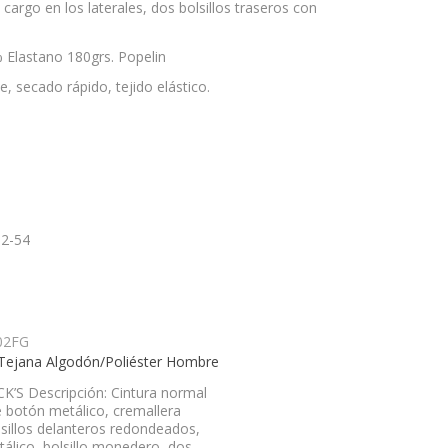
 cargo en los laterales, dos bolsillos traseros con
 Elastano 180grs. Popelin
le, secado rápido, tejido elástico.
52-54
ejana Algodón/Poliéster Hombre
K’S Descripción: Cintura normal
e botón metálico, cremallera
lsillos delanteros redondeados,
álico, bolsillo monedero, dos