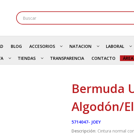
AD
BLOG
ACCESORIOS
NATACION
LABORAL
YA
TIENDAS
TRANSPARENCIA
CONTACTO
ÁREA
Bermuda 
Algodón/E
5714047- JOEY
Descripción
: Cintura normal con