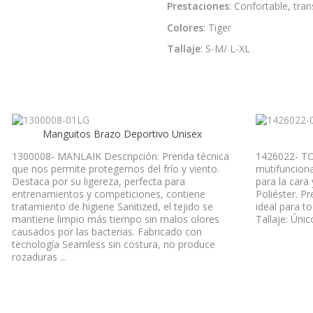
Prestaciones
: Confortable, tran
Colores
: Tiger
Tallaje
: S-M/ L-XL
Manguitos Brazo Deportivo Unisex
1300008- MANLAIK Descripción: Prenda técnica
1426022- TO
que nos permite protegernos del frío y viento.
mutifunciona
Destaca por su ligereza, perfecta para
para la cara
entrenamientos y competiciones, contiene
Poliéster. Pr
tratamiento de higiene Sanitized, el tejido se
ideal para t
mantiene limpio más tiempo sin malos olores
Tallaje: Únic
causados por las bacterias. Fabricado con
tecnología Seamless sin costura, no produce
rozaduras ...