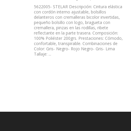
5622005- STELAR Descripción: Cintura elástica
con cordón interno ajustable, bolsillos
delanteros con cremalleras bicolor invertidas,
pequeño bolsillo con logo, bragueta con
cremallera, pinzas en las rodillas, ribete
reflectante en la parte trasera. Composición:
100% Poliéster 200grs. Prestaciones: Cómodo,
confortable, transpirable. Combinaciones de
Color: Gris- Negro- Rojo Negro- Gris- Lima
Tallaje: ...