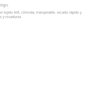
00grs.
n tejido AIR, cómoda, transpirable, secado rápido y
nes y rozaduras.