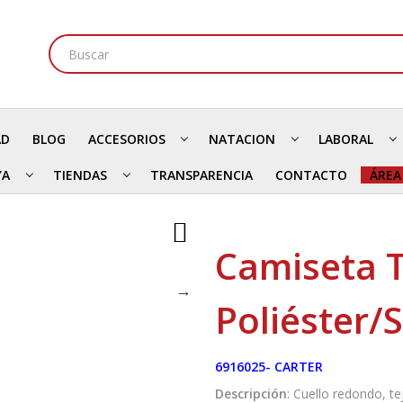
AD
BLOG
ACCESORIOS
NATACION
LABORAL
YA
TIENDAS
TRANSPARENCIA
CONTACTO
ÁREA
Camiseta T
Poliéster
6916025- CARTER
Descripción
: Cuello redondo, t