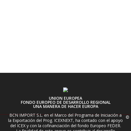
UNION EUROPEA
FONDO EUROPEO DE DESARROLLO REGIONAL
UNA MANERA DE HACER EUROPA
BCN IMPORT S.L. en el Marco del Programa de Iniciación a
©
la Exportación del Prog. ICEXNEXT, ha contado con el apoyo
del ICEX y con la cofinanciación del fondo Europeo FEDER.
La finalidad de este apoyo es contribuir al desarrollo