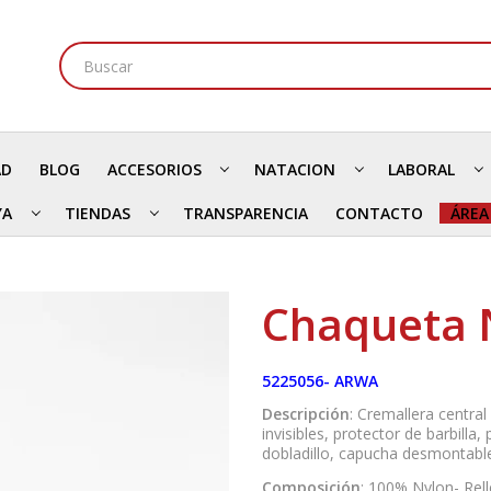
AD
BLOG
ACCESORIOS
NATACION
LABORAL
YA
TIENDAS
TRANSPARENCIA
CONTACTO
ÁREA
Chaqueta 
5225056- ARWA
Descripción
: Cremallera central
invisibles, protector de barbilla
dobladillo, capucha desmontab
Composición
: 100% Nylon- Rel