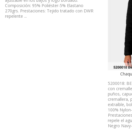
ajustable en los bajos y logo bordado.
Composición: 95% Poliéster-5% Elastano
270grs. Prestaciones: Tejido tratado con DWR
repelente ...
Chaqu
5200018: BET
con cremaller
puños, capuc
cremallera, 
extraíble, bo
100% Nylon-
Prestaciones
repele el agu
Negro Navy- 