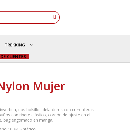
TREKKING
 DE CLIENTES
Nylon Mujer
 invertida, dos bolsillos delanteros con cremalleras
, puños con ribete elástico, cordón de ajuste en el
le, bag engomado en manga.
leno 100% Sintético.