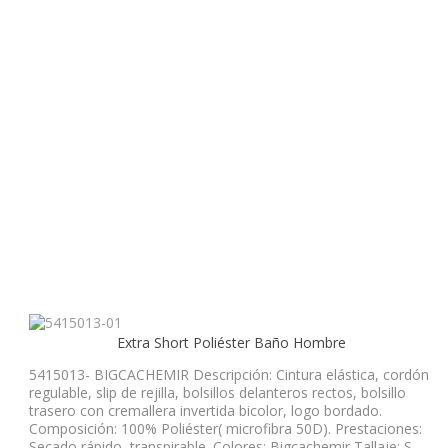
Extra Short Poliéster Baño Hombre
5415013- BIGCACHEMIR Descripción: Cintura elástica, cordón
regulable, slip de rejilla, bolsillos delanteros rectos, bolsillo
trasero con cremallera invertida bicolor, logo bordado.
Composición: 100% Poliéster( microfibra 50D). Prestaciones:
Secado rápido, transpirable. Colores: Bigcachemir Tallaje: S-