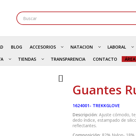
AD
BLOG
ACCESORIOS
NATACION
LABORAL
YA
TIENDAS
TRANSPARENCIA
CONTACTO
ÁREA
Guantes R
1624001- TREKKGLOVE
Descripción
: Ajuste cómodo, te
dedo índice, estampado de silic
reflectantes.
Composición
: 82% Nylon- 18%