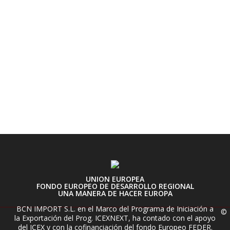
UNION EUROPEA
FONDO EUROPEO DE DESARROLLO REGIONAL
UNA MANERA DE HACER EUROPA
BCN IMPORT S.L. en el Marco del Programa de Iniciación a
©
la Exportación del Prog. ICEXNEXT, ha contado con el apoyo
del ICEX y con la cofinanciación del fondo Europeo FEDER.