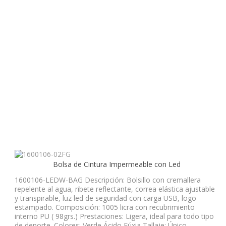
Bolsa de Cintura Impermeable con Led
1600106-LEDW-BAG Descripción: Bolsillo con cremallera
repelente al agua, ribete reflectante, correa elástica ajustable
y transpirable, luz led de seguridad con carga USB, logo
estampado. Composición: 1005 licra con recubrimiento
interno PU ( 98grs.) Prestaciones: Ligera, ideal para todo tipo
de deporte. Colores: Verde Ácido Fúxia Tallaje: Único