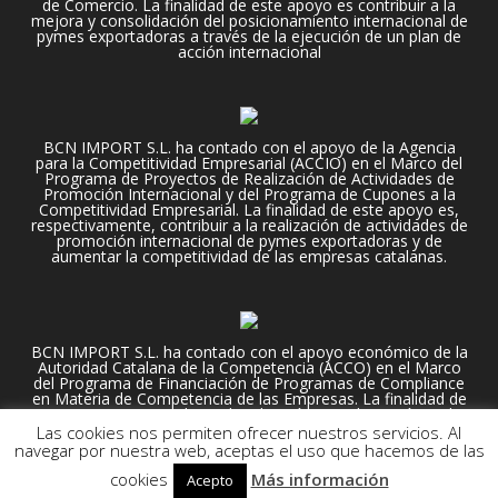
de Comercio. La finalidad de este apoyo es contribuir a la
mejora y consolidación del posicionamiento internacional de
pymes exportadoras a través de la ejecución de un plan de
acción internacional
BCN IMPORT S.L. ha contado con el apoyo de la Agencia
para la Competitividad Empresarial (ACCIO) en el Marco del
Programa de Proyectos de Realización de Actividades de
Promoción Internacional y del Programa de Cupones a la
Competitividad Empresarial. La finalidad de este apoyo es,
respectivamente, contribuir a la realización de actividades de
promoción internacional de pymes exportadoras y de
aumentar la competitividad de las empresas catalanas.
BCN IMPORT S.L. ha contado con el apoyo económico de la
Autoridad Catalana de la Competencia (ACCO) en el Marco
del Programa de Financiación de Programas de Compliance
en Materia de Competencia de las Empresas. La finalidad de
este apoyo es contribuir a la adopción e implantación en la
organización empresarial de un programa de compliance o
Las cookies nos permiten ofrecer nuestros servicios. Al
de cumplimiento normativo en materia de competencia.
navegar por nuestra web, aceptas el uso que hacemos de las
2018-2024 BCNImport S. L. -
Política de privacidad
-
Cookies
cookies
Más información
Acepto