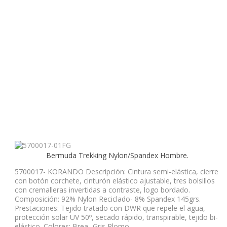
Bermuda Trekking Nylon/Spandex Hombre.
5700017- KORANDO Descripción: Cintura semi-elástica, cierre
con botón corchete, cinturón elástico ajustable, tres bolsillos
con cremalleras invertidas a contraste, logo bordado.
Composición: 92% Nylon Reciclado- 8% Spandex 145grs.
Prestaciones: Tejido tratado con DWR que repele el agua,
protección solar UV 50º, secado rápido, transpirable, tejido bi-
elástico. Colores: Brea- Gris Plomo ...