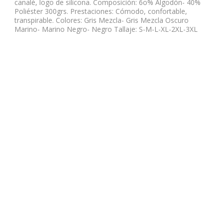
canalé, logo de silicona. Composición: 6o% Algodón- 40%
Poliéster 300grs. Prestaciones: Cómodo, confortable,
transpirable. Colores: Gris Mezcla- Gris Mezcla Oscuro
Marino- Marino Negro- Negro Tallaje: S-M-L-XL-2XL-3XL