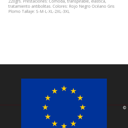
220grs. Prestaciones: Cómoda, transpirable, elástica,
tratamiento antibolitas. Colores: Rojo Negro Océano Gris
Plomo Tallaje: S-M-L-XL-2XL-3XL
©