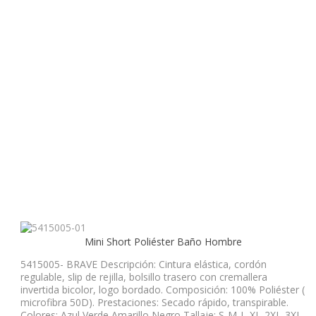
Mini Short Poliéster Baño Hombre
5415005- BRAVE Descripción: Cintura elástica, cordón
regulable, slip de rejilla, bolsillo trasero con cremallera
invertida bicolor, logo bordado. Composición: 100% Poliéster (
microfibra 50D). Prestaciones: Secado rápido, transpirable.
Colores: Azul Verde Amarillo Negro Tallaje: S-M-L-XL-2XL-3XL