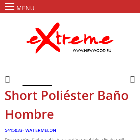
MENU
Short Poliéster Baño
Hombre
5415033- WATERMELON
Descripción
: Cintura elástica, cordón regulable, slip de rejilla,