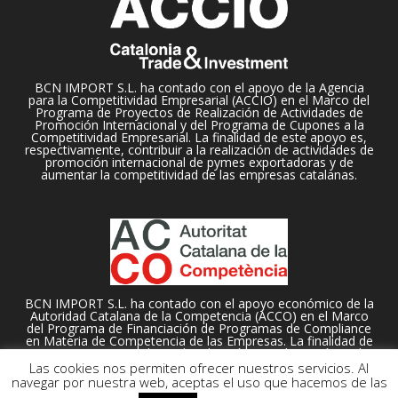
BCN IMPORT S.L. ha contado con el apoyo de la Agencia
para la Competitividad Empresarial (ACCIO) en el Marco del
Programa de Proyectos de Realización de Actividades de
Promoción Internacional y del Programa de Cupones a la
Competitividad Empresarial. La finalidad de este apoyo es,
respectivamente, contribuir a la realización de actividades de
promoción internacional de pymes exportadoras y de
aumentar la competitividad de las empresas catalanas.
BCN IMPORT S.L. ha contado con el apoyo económico de la
Autoridad Catalana de la Competencia (ACCO) en el Marco
del Programa de Financiación de Programas de Compliance
en Materia de Competencia de las Empresas. La finalidad de
este apoyo es contribuir a la adopción e implantación en la
organización empresarial de un programa de compliance o
Las cookies nos permiten ofrecer nuestros servicios. Al
de cumplimiento normativo en materia de competencia.
navegar por nuestra web, aceptas el uso que hacemos de las
2018-2024 BCNImport S. L. -
Política de privacidad
-
Cookies