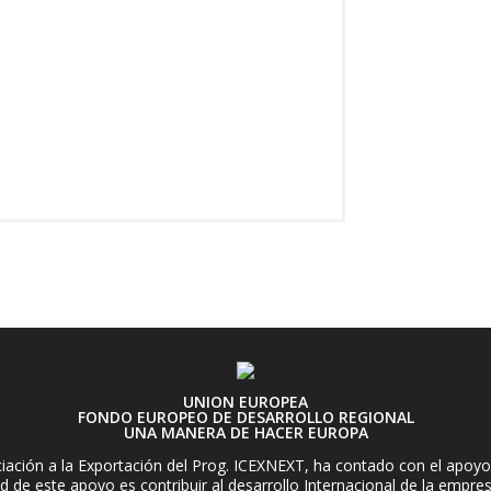
UNION EUROPEA
FONDO EUROPEO DE DESARROLLO REGIONAL
UNA MANERA DE HACER EUROPA
ación a la Exportación del Prog. ICEXNEXT, ha contado con el apoyo 
d de este apoyo es contribuir al desarrollo Internacional de la empre