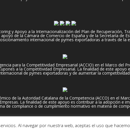
ng y Apoyo a la Internacionalización del Plan de Recuperación, Tran
apoyo de la Cámara de Comercio de España y de la Secretaría de Es
 posicionamiento internacional de pymes exportadoras a través de la e
encia para la Competitividad Empresarial (ACCIO) en el Marco del Pr
pones a la Competitividad Empresarial. La finalidad de este apoyo es,
nternacional de pymes exportadoras y de aumentar la competitividad
mico de la Autoridad Catalana de la Competencia (ACCO) en el Marc
presas. La finalidad de este apoyo es contribuir a la adopción e im
ma de compliance o de cumplimiento normativo en materia de compe
© 2018-2024 BCNImport S. L. -
Política de privacidad
-
Cookies
ervicios. Al navegar por nuestra web, aceptas el uso que hacemo