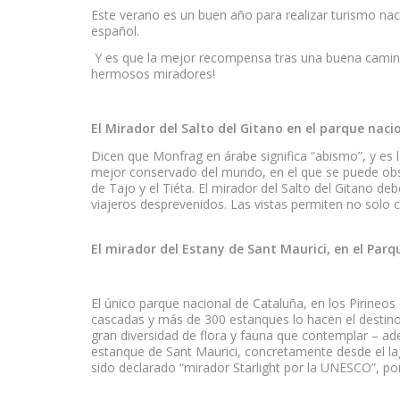
Este verano es un buen año para realizar turismo nac
español.
Y es que la mejor recompensa tras una buena cami
hermosos miradores!
El Mirador del Salto del Gitano en el parque nac
Dicen que Monfrag en árabe significa “abismo”, y es
mejor conservado del mundo, en el que se puede obser
de Tajo y el Tiéta. El mirador del Salto del Gitano d
viajeros desprevenidos. Las vistas permiten no solo 
El mirador del Estany de Sant Maurici, en el Parq
El único parque nacional de Cataluña, en los Pirineos
cascadas y más de 300 estanques lo hacen el destino
gran diversidad de flora y fauna que contemplar – ad
estanque de Sant Maurici, concretamente desde el lag
sido declarado “mirador Starlight por la UNESCO”, por