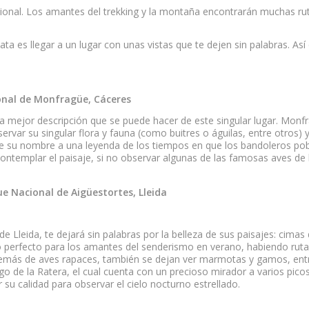
ional. Los amantes del trekking y la montaña encontrarán muchas rutas
nata
es llegar a un lugar con unas vistas que te dejen sin palabras. Así
ional de Monfragüe, Cáceres
 la mejor descripción que se puede hacer de este singular lugar. Mon
var su singular flora y fauna (como buitres o águilas, entre otros) y
ebe su nombre a una leyenda de los tiempos en que los bandoleros pob
contemplar el paisaje, si no observar algunas de las famosas aves de 
ue Nacional de Aigüestortes, Lleida
 de Lleida, te dejará sin palabras por la belleza de sus paisajes: cim
 perfecto para los amantes del senderismo en verano, habiendo rutas
emás de aves rapaces, también se dejan ver marmotas y gamos, entre 
o de la Ratera, el cual cuenta con un precioso mirador a varios pico
 su calidad para observar el cielo nocturno estrellado.