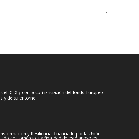
del ICEX y con la cofinanciación del fondo Europeo
sa y de su entorno.
sformación y Resiliencia, financiado por la Unión
tado de Comercio. La finalidad de este apoyo es