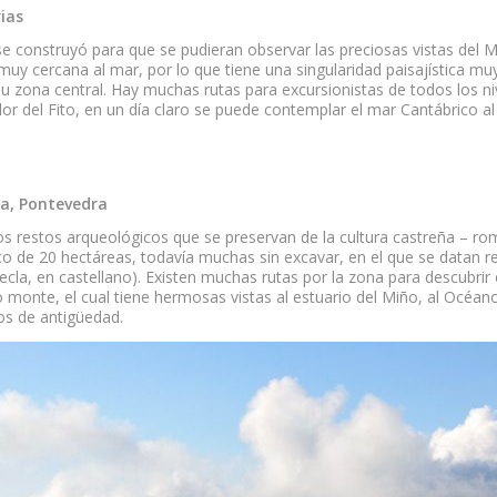
rias
construyó para que se pudieran observar las preciosas vistas del Mir
y cercana al mar, por lo que tiene una singularidad paisajística muy
su zona central. Hay muchas rutas para excursionistas de todos los ni
r del Fito, en un día claro se puede contemplar el mar Cantábrico al 
da, Pontevedra
os restos arqueológicos que se preservan de la cultura castreña – román
e 20 hectáreas, todavía muchas sin excavar, en el que se datan resto
cla, en castellano). Existen muchas rutas por la zona para descubrir 
o monte, el cual tiene hermosas vistas al estuario del Miño, al Océano
os de antigüedad.