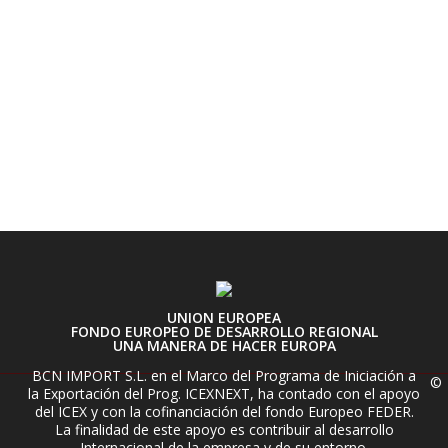
UNION EUROPEA
FONDO EUROPEO DE DESARROLLO REGIONAL
UNA MANERA DE HACER EUROPA
BCN IMPORT S.L. en el Marco del Programa de Iniciación a
©
la Exportación del Prog. ICEXNEXT, ha contado con el apoyo
del ICEX y con la cofinanciación del fondo Europeo FEDER.
La finalidad de este apoyo es contribuir al desarrollo
Internacional de la empresa y de su entorno.